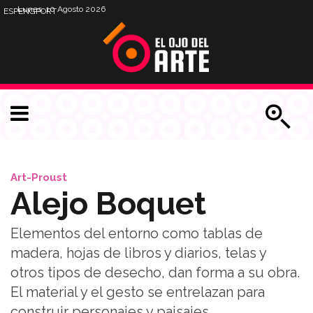
Lunes, 10 Agosto 2026
ESP
ENG
PORT
Art-Proust
Alejo Boquet
Elementos del entorno como tablas de
madera, hojas de libros y diarios, telas y
otros tipos de desecho, dan forma a su obra.
El material y el gesto se entrelazan para
construir personajes y paisajes.