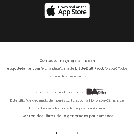
Contacto:
info@elojodelarte.com
elojodelarte.com
® Una plataforma de
LittleBull Prod.
© 2026 Todos
los derechos reservados.
Este sitio cuenta con el auspicio de
Este sitio fue declarado de interés cultural por la Honorable Cámara de
Diputados de la Nación y la Legislatura Porteña
- Contenidos libres de IA generados por humanos-