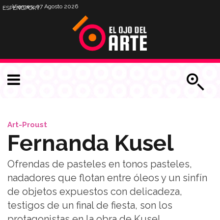
Viernes, 07 Agosto 2026
ESP
ENG
PORT
Art-Proust
Fernanda Kusel
Ofrendas de pasteles en tonos pasteles,
nadadores que flotan entre óleos y un sinfín
de objetos expuestos con delicadeza,
testigos de un final de fiesta, son los
protagonistas en la obra de Kusel.