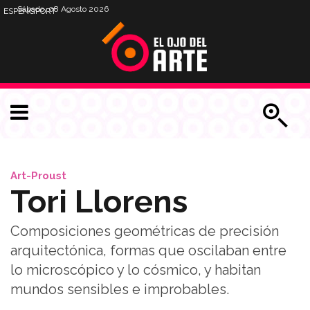
Sábado, 08 Agosto 2026
ESP
ENG
PORT
Art-Proust
Tori Llorens
Composiciones geométricas de precisión
arquitectónica, formas que oscilaban entre
lo microscópico y lo cósmico, y habitan
mundos sensibles e improbables.