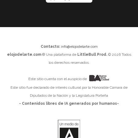
Contacto:
info@elojodelarte.com
elojodelarte.com
® Una plataforma de
LittleBull Prod.
© 2026 Todos
los derechos reservados.
Este sitio cuenta con el auspicio de
Este sitio fue declarado de interés cultural por la Honorable Cámara de
Diputados de la Nación y la Legislatura Porteña
- Contenidos libres de IA generados por humanos-