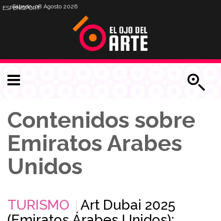
Sábado, 08 Agosto 2026
ESP
ENG
PORT
Contenidos sobre
Emiratos Arabes
Unidos
TURISMO
Art Dubai 2025
(Emiratos Árabes Unidos):