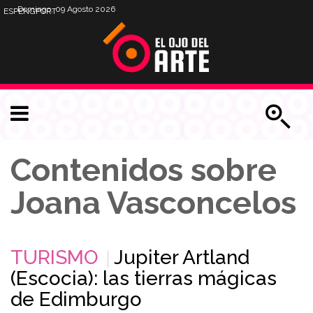
Domingo, 09 Agosto 2026
ESP
ENG
PORT
Contenidos sobre
Joana Vasconcelos
TURISMO
Jupiter Artland
(Escocia): las tierras mágicas
de Edimburgo