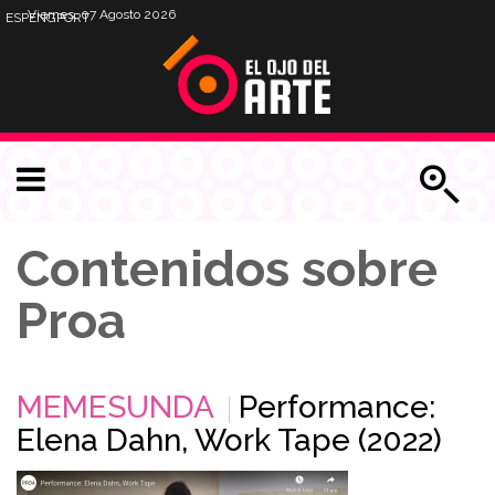
Viernes, 07 Agosto 2026
ESP
ENG
PORT
Contenidos sobre
Proa
MEMESUNDA
Performance:
Elena Dahn, Work Tape (2022)