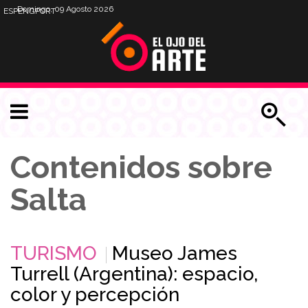
Domingo, 09 Agosto 2026
ESP
ENG
PORT
Contenidos sobre
Salta
TURISMO
Museo James
Turrell (Argentina): espacio,
color y percepción