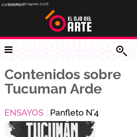
Jueves, 06 Agosto 2026
ESP
ENG
PORT
Contenidos sobre
Tucuman Arde
ENSAYOS
Panfleto N°4