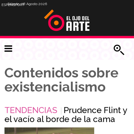
Sábado, 08 Agosto 2026
ESP
ENG
PORT
Contenidos sobre
existencialismo
TENDENCIAS
Prudence Flint y
el vacío al borde de la cama