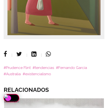
Prudence Flint
tendencias
Fernando García
Australia
existencialismo
RELACIONADOS