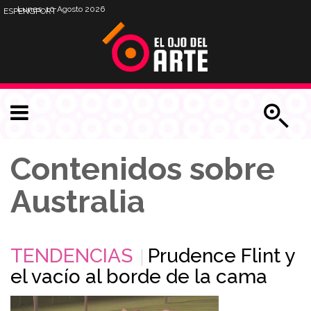
Lunes, 10 Agosto 2026
ESP
ENG
PORT
Contenidos sobre
Australia
TENDENCIAS
Prudence Flint y
el vacío al borde de la cama