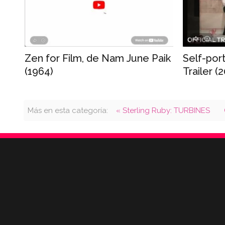
Zen for Film, de Nam June Paik
Self-port
(1964)
Trailer (
Más en esta categoría:
« Sterling Ruby: TURBINES