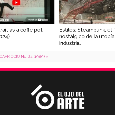
rait as a coffe pot -
Estilos: Steampunk, el 
2024)
nostálgico de la utopía
industrial
CAPRICCIO No. 24 (1989) »