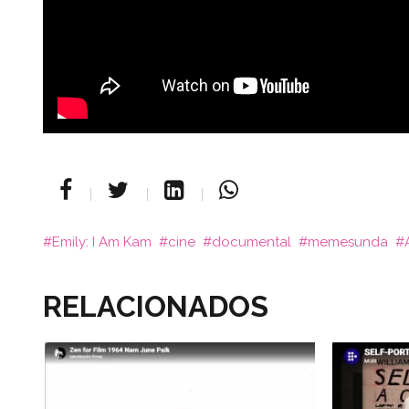
Emily: I Am Kam
cine
documental
memesunda
RELACIONADOS