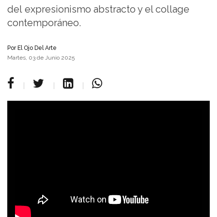
del expresionismo abstracto y el collage
contemporáneo.
Por
El Ojo Del Arte
Martes, 03 de Junio 2025