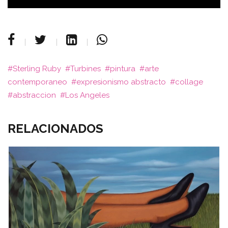
Sterling Ruby
Turbines
pintura
arte
contemporaneo
expresionismo abstracto
collage
abstraccion
Los Angeles
RELACIONADOS