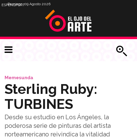
Domingo, 09 Agosto 2026
ESP
ENG
PORT
Memesunda
Sterling Ruby:
TURBINES
Desde su estudio en Los Ángeles, la
poderosa serie de pinturas del artista
norteamericano reivindica la vitalidad