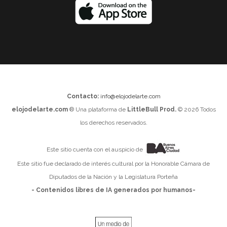
Contacto:
info@elojodelarte.com
elojodelarte.com
® Una plataforma de
LittleBull Prod.
© 2026 Todos
los derechos reservados.
Este sitio cuenta con el auspicio de
Este sitio fue declarado de interés cultural por la Honorable Cámara de
Diputados de la Nación y la Legislatura Porteña
- Contenidos libres de IA generados por humanos-