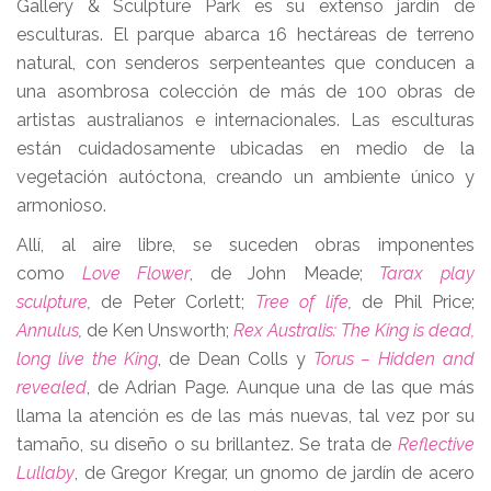
Gallery & Sculpture Park es su extenso jardín de
esculturas. El parque abarca 16 hectáreas de terreno
natural, con senderos serpenteantes que conducen a
una asombrosa colección de más de 100 obras de
artistas australianos e internacionales. Las esculturas
están cuidadosamente ubicadas en medio de la
vegetación autóctona, creando un ambiente único y
armonioso.
Allí, al aire libre, se suceden obras imponentes
como
Love Flower
, de John Meade;
Tarax play
sculpture
,
de Peter Corlett;
Tree of life
,
de Phil Price;
Annulus
,
de Ken Unsworth;
Rex Australis: The King is dead,
long live the King
, de Dean Colls y
Torus – Hidden and
revealed
, de Adrian Page. Aunque una de las que más
llama la atención es de las más nuevas, tal vez por su
tamaño, su diseño o su brillantez. Se trata de
Reflective
Lullaby
, de Gregor Kregar, un gnomo de jardín de acero