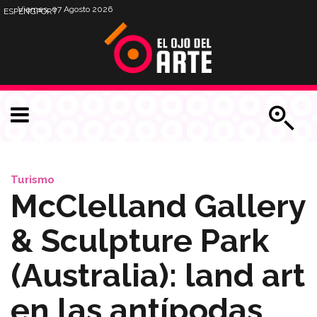
Viernes, 07 Agosto 2026
ESP
ENG
PORT
Turismo
McClelland Gallery
& Sculpture Park
(Australia): land art
en las antípodas