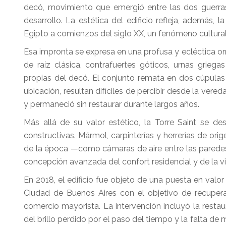
decó, movimiento que emergió entre las dos guerras
desarrollo. La estética del edificio refleja, además, 
Egipto a comienzos del siglo XX, un fenómeno cultural 
Esa impronta se expresa en una profusa y ecléctica or
de raíz clásica, contrafuertes góticos, urnas grieg
propias del decó. El conjunto remata en dos cúpulas 
ubicación, resultan difíciles de percibir desde la vere
y permaneció sin restaurar durante largos años.
Más allá de su valor estético, la Torre Saint se d
constructivas. Mármol, carpinterías y herrerías de ori
de la época —como cámaras de aire entre las paredes
concepción avanzada del confort residencial y de la v
En 2018, el edificio fue objeto de una puesta en valo
Ciudad de Buenos Aires con el objetivo de recupera
comercio mayorista. La intervención incluyó la restau
del brillo perdido por el paso del tiempo y la falta d