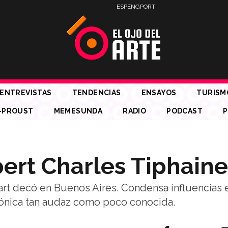
ESP
ENG
PORT
ENTREVISTAS
TENDENCIAS
ENSAYOS
TURISM
-PROUST
MEMESUNDA
RADIO
PODCAST
P
bert Charles Tiphaine
rt decó en Buenos Aires. Condensa influencias 
ctónica tan audaz como poco conocida.