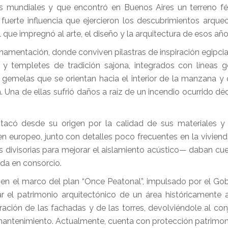
 mundiales y que encontró en Buenos Aires un terreno fér
la fuerte influencia que ejercieron los descubrimientos arque
que impregnó al arte, el diseño y la arquitectura de esos año
namentación, donde conviven pilastras de inspiración egipci
as y templetes de tradición sajona, integrados con líneas 
gemelas que se orientan hacia el interior de la manzana y 
da. Una de ellas sufrió daños a raíz de un incendio ocurrido d
estacó desde su origen por la calidad de sus materiales y
gen europeo, junto con detalles poco frecuentes en la viviend
 divisorias para mejorar el aislamiento acústico— daban cu
ida en consorcio.
r en el marco del plan “Once Peatonal”, impulsado por el Gob
r el patrimonio arquitectónico de un área históricamente 
ración de las fachadas y de las torres, devolviéndole al con
e mantenimiento. Actualmente, cuenta con protección patrimoni