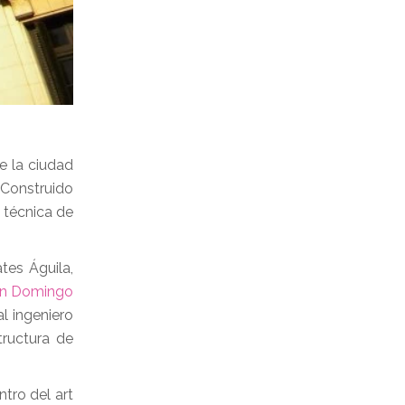
e la ciudad
. Construido
 técnica de
tes Águila,
an Domingo
l ingeniero
tructura de
tro del art