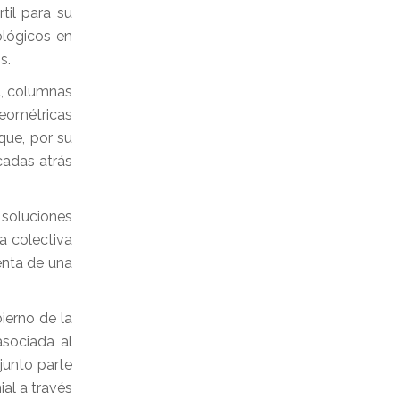
til para su
ológicos en
s.
a, columnas
geométricas
que, por su
écadas atrás
 soluciones
a colectiva
enta de una
ierno de la
asociada al
junto parte
al a través