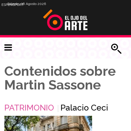
Sábado, 08 Agosto 2026
ESP
ENG
PORT
Contenidos sobre
Martin Sassone
PATRIMONIO
Palacio Ceci