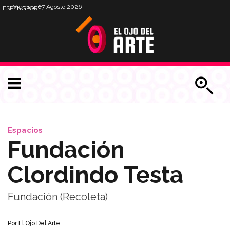
Viernes, 07 Agosto 2026
ESP
ENG
PORT
Espacios
Fundación
Clordindo Testa
Fundación (Recoleta)
Por
El Ojo Del Arte