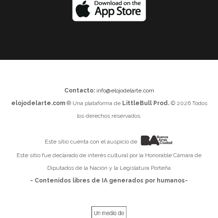
Contacto:
info@elojodelarte.com
elojodelarte.com
® Una plataforma de
LittleBull Prod.
© 2026 Todos
los derechos reservados.
Este sitio cuenta con el auspicio de
Este sitio fue declarado de interés cultural por la Honorable Cámara de
Diputados de la Nación y la Legislatura Porteña
- Contenidos libres de IA generados por humanos-