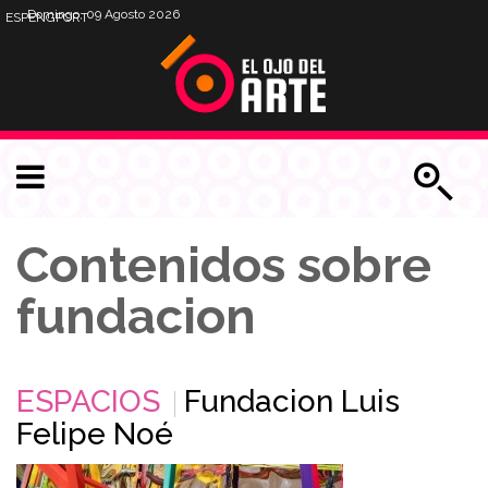
Domingo, 09 Agosto 2026
ESP
ENG
PORT
Contenidos sobre
fundacion
ESPACIOS
Fundacion Luis
Felipe Noé