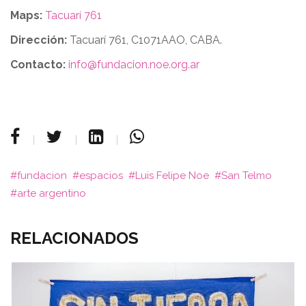
Maps:
Tacuarí 761
Dirección:
Tacuarí 761, C1071AAO, CABA.
Contacto:
info@fundacion.noe.org.ar
fundacion
espacios
Luis Felipe Noe
San Telmo
arte argentino
RELACIONADOS