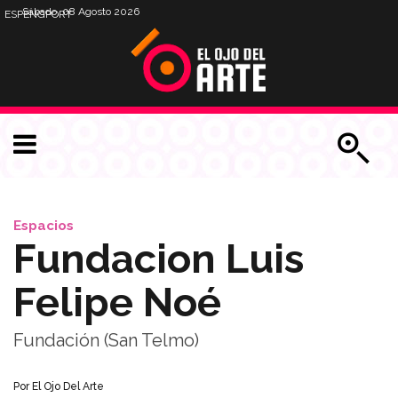
Sábado, 08 Agosto 2026
ESP
ENG
PORT
Espacios
Fundacion Luis
Felipe Noé
Fundación (San Telmo)
Por
El Ojo Del Arte