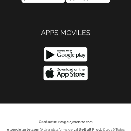
APPS MOVILES
Contacto:
info@elojodelarte.com
elojodelarte.com
® Una plataforma de
LittleBull Prod.
© 2026 Todos