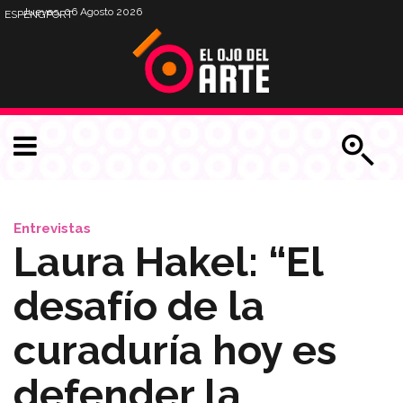
Jueves, 06 Agosto 2026
ESP
ENG
PORT
Entrevistas
Laura Hakel: “El
desafío de la
curaduría hoy es
defender la