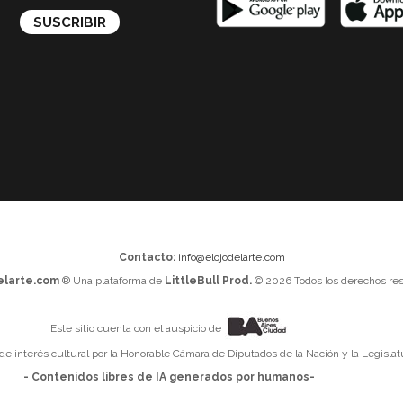
Contacto:
info@elojodelarte.com
elarte.com
® Una plataforma de
LittleBull Prod.
© 2026 Todos los derechos res
Este sitio cuenta con el auspicio de
 de interés cultural por la Honorable Cámara de Diputados de la Nación y la Legislat
- Contenidos libres de IA generados por humanos-