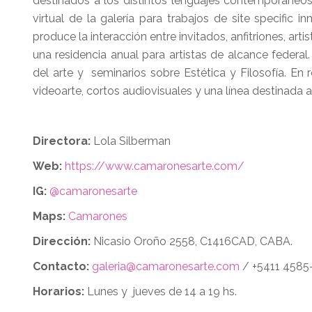
destinados a los distintos lenguajes contemporáneos s
virtual de la galería para trabajos de site specific
produce la interacción entre invitados, anfitriones, a
una residencia anual para artistas de alcance federa
del arte y seminarios sobre Estética y Filosofía. En 
videoarte, cortos audiovisuales y una línea destinada a
Directora:
Lola Silberman
Web:
https://www.camaronesarte.com/
IG:
@camaronesarte
Maps:
Camarones
Dirección:
Nicasio Oroño 2558, C1416CAD, CABA.
Contacto:
galeria@camaronesarte.com
/ +5411 4585
Horarios:
Lunes y jueves de 14 a 19 hs.