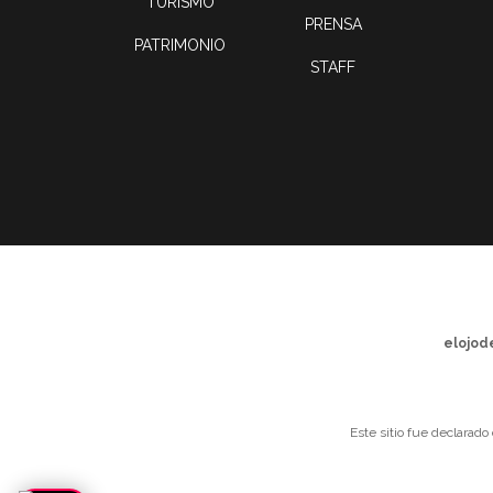
TURISMO
PRENSA
PATRIMONIO
STAFF
elojod
Este sitio fue declarado