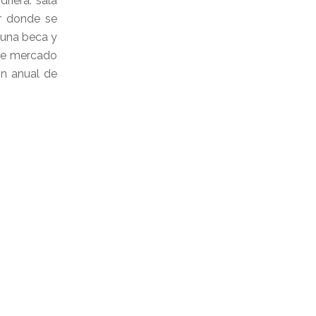
riera: sala
ar donde se
a una beca y
bre mercado
ón anual de