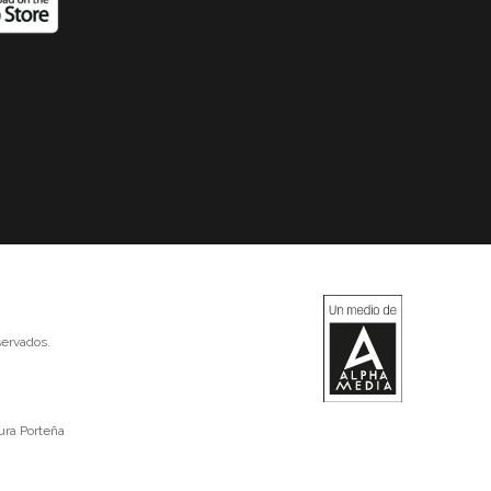
ervados.
ura Porteña