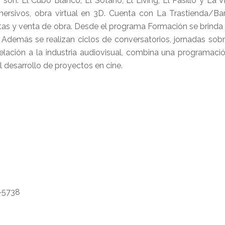
on: El Cubo Blanco, El Sótano, El Living, El Pasillo y La Vid
 inmersivos, obra virtual en 3D. Cuenta con La Trastienda/B
rtistas y venta de obra. Desde el programa Formación se brind
l. Además se realizan ciclos de conversatorios, jornadas so
relación a la industria audiovisual, combina una programaci
l desarrollo de proyectos en cine.
-5738