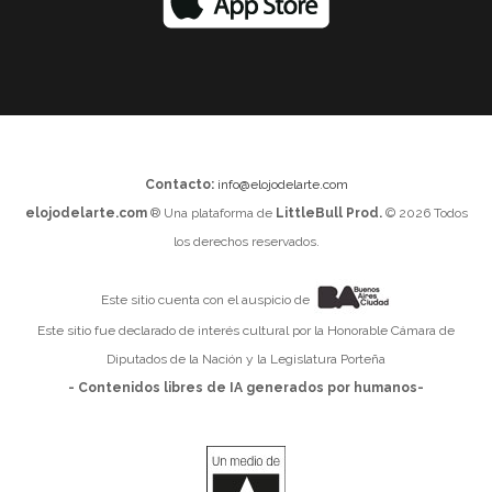
Contacto:
info@elojodelarte.com
elojodelarte.com
® Una plataforma de
LittleBull Prod.
© 2026 Todos
los derechos reservados.
Este sitio cuenta con el auspicio de
Este sitio fue declarado de interés cultural por la Honorable Cámara de
Diputados de la Nación y la Legislatura Porteña
- Contenidos libres de IA generados por humanos-