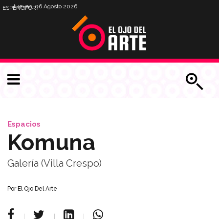
Jueves, 06 Agosto 2026
ESP
ENG
PORT
Espacios
Komuna
Galería (Villa Crespo)
Por
El Ojo Del Arte