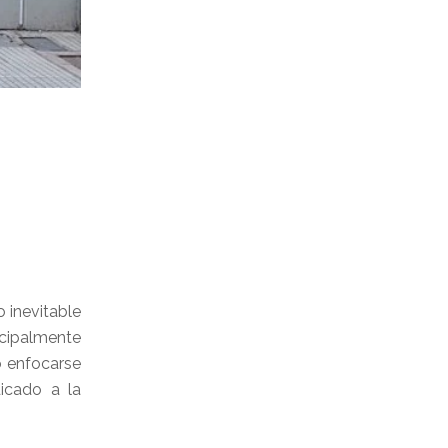
o inevitable
ncipalmente
o enfocarse
dicado a la