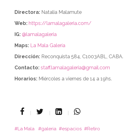
Directora:
Natalia Malamute
Web:
https://lamalagaleria.com/
IG:
@lamalagaleria
Maps:
La Mala Galería
Dirección:
Reconquista 584, C1003ABL, CABA.
Contacto:
staff.lamalagaleria@gmail.com
Horarios:
Miércoles a viernes de 14 a 19hs.
La Mala
galeria
espacios
Retiro