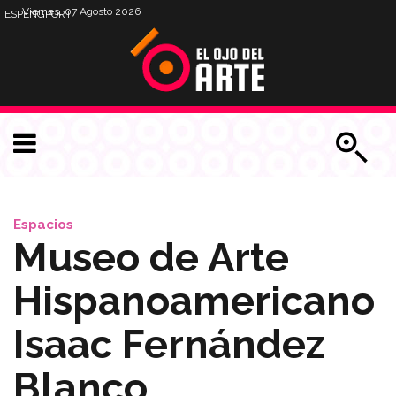
Viernes, 07 Agosto 2026
ESP
ENG
PORT
Espacios
Museo de Arte
Hispanoamericano
Isaac Fernández
Blanco