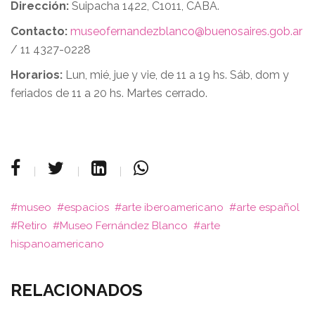
Dirección:
Suipacha 1422, C1011, CABA.
Contacto:
museofernandezblanco@buenosaires.gob.ar
/ 11 4327-0228
Horarios:
Lun, mié, jue y vie, de 11 a 19 hs. Sáb, dom y
feriados de 11 a 20 hs. Martes cerrado.
museo
espacios
arte iberoamericano
arte español
Retiro
Museo Fernández Blanco
arte
hispanoamericano
RELACIONADOS