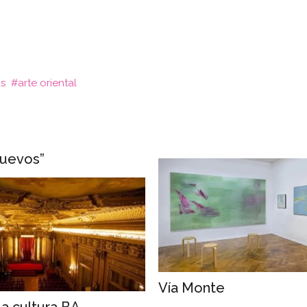
ás
arte oriental
nuevos”
Vía Monte