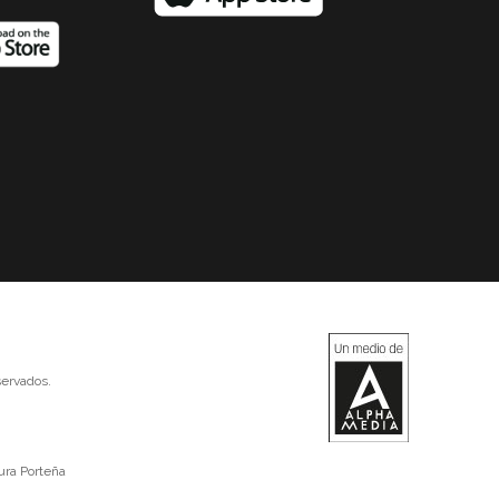
ervados.
ura Porteña