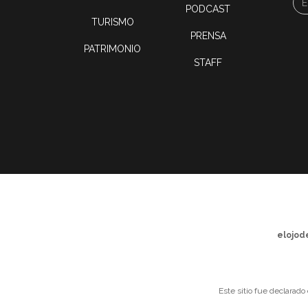
PODCAST
TURISMO
PRENSA
PATRIMONIO
STAFF
elojod
Este sitio fue declarado