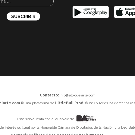
Contacto:
info@elojodelarte.com
elarte.com
® Una plataforma de
LittleBull Prod.
© 2026 Todos los derechos res
Este sitio cuenta con el auspicio de
 de interés cultural por la Honorable Cámara de Diputados de la Nación y la Legislat