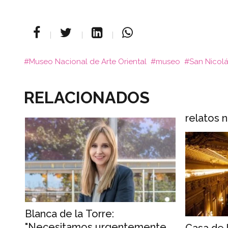
Museo Nacional de Arte Oriental
museo
San Nicol
RELACIONADOS
relatos 
Blanca de la Torre:
"Necesitamos urgentemente