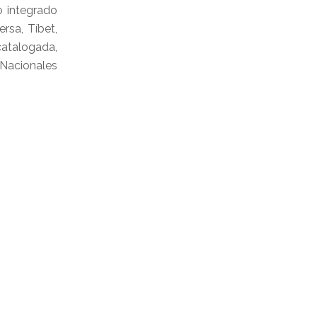
o integrado
rsa, Tíbet,
atalogada,
 Nacionales