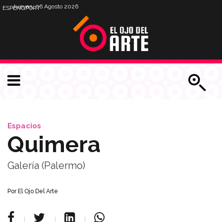
Jueves, 06 Agosto 2026
ESP
ENG
PORT
Espacios
Quimera
Galería (Palermo)
Por
El Ojo Del Arte