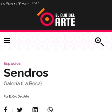
Sábado, 08 Agosto 2026
ESP
ENG
PORT
Espacios
Sendros
Galería (La Boca)
Por
El Ojo Del Arte