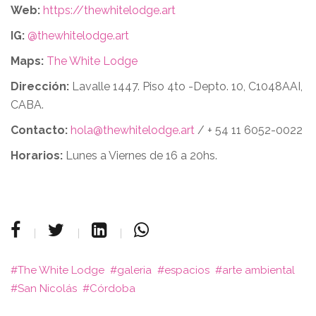
Web:
https://thewhitelodge.art
IG:
@thewhitelodge.art
Maps:
The White Lodge
Dirección:
Lavalle 1447. Piso 4to -Depto. 10, C1048AAI,
CABA.
Contacto:
hola@thewhitelodge.art
/ + 54 11 6052-0022
Horarios:
Lunes a Viernes de 16 a 20hs.
The White Lodge
galeria
espacios
arte ambiental
San Nicolás
Córdoba