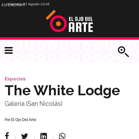
Viernes, 07 Agosto 2026
ESP
ENG
PORT
Espacios
The White Lodge
Galería (San Nicolás)
Por
El Ojo Del Arte