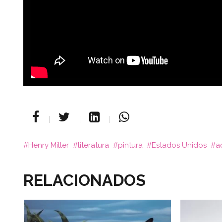
Henry Miller
literatura
pintura
Estados Unidos
a
RELACIONADOS