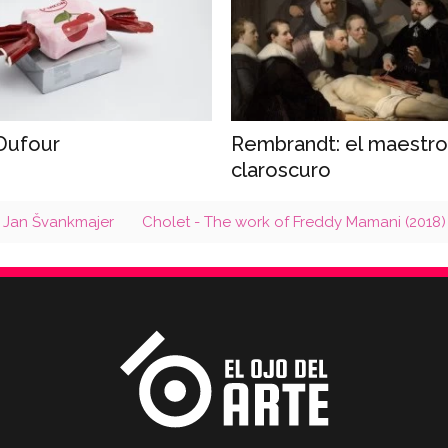
Dufour
Rembrandt: el maestro
claroscuro
e Jan Švankmajer
Cholet - The work of Freddy Mamani (2018)