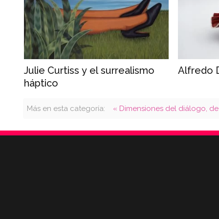
Julie Curtiss y el surrealismo
Alfredo 
háptico
Más en esta categoría:
« Dimensiones del diálogo, d