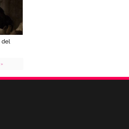
 del
 »