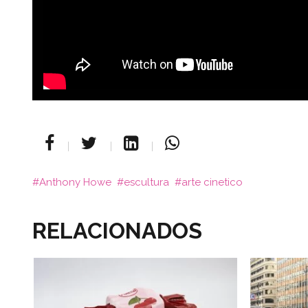
Anthony Howe
escultura
arte cinetico
RELACIONADOS