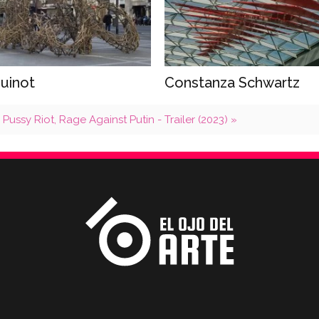
uinot
Constanza Schwartz
Pussy Riot, Rage Against Putin - Trailer (2023) »