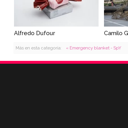
Alfredo Dufour
Camilo G
Más en esta categoría:
« Emergency blanket - SpY