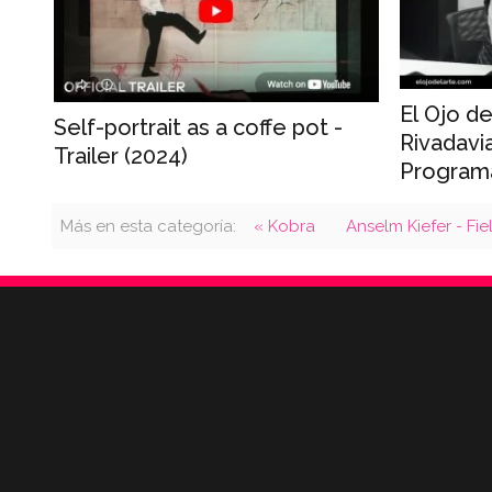
El Ojo de
Self-portrait as a coffe pot -
Rivadavi
Trailer (2024)
Program
Más en esta categoría:
« Kobra
Anselm Kiefer - Fie