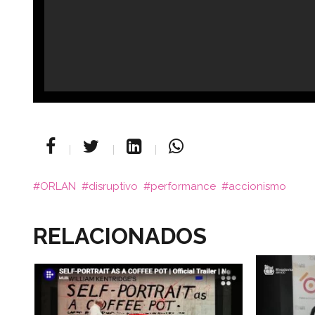
ORLAN
disruptivo
performance
accionismo
RELACIONADOS