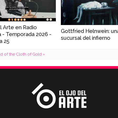
l Arte en Radio
Gottfried Helnwein: un
a - Temporada 2026 -
sucursal del infierno
a 25
ld of the Cloth of Gold »