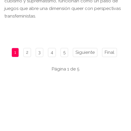
cubismo y suprematismo, funcionan como un patio de
juegos que abre una dimensión queer con perspectivas
transfeministas.
1
2
3
4
5
Siguiente
Final
Página 1 de 5