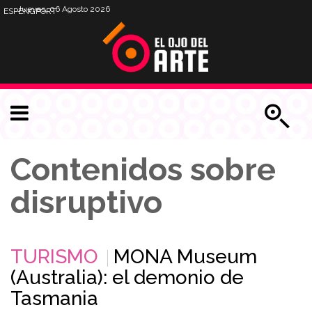
Jueves, 06 Agosto 2026
ESP
ENG
PORT
Contenidos sobre
disruptivo
TURISMO
MONA Museum
(Australia): el demonio de
Tasmania