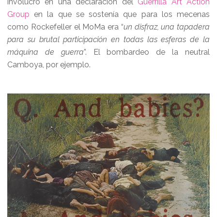
involucró en una declaración del
Guerrilla Art Action
Group
en la que se sostenía que para los mecenas
como Rockefeller el MoMa era “
un disfraz, una tapadera
para su brutal participación en todas las esferas de la
máquina de guerra
”. El bombardeo de la neutral
Camboya, por ejemplo.