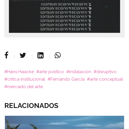
Hans Haacke
arte político
instalacion
disruptivo
crítica institucional
Fernando García
arte conceptual
mercado del arte
RELACIONADOS