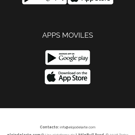
APPS MOVILES
Contacto:
info@elojodelarte.com
elojodelarte.com
® Una plataforma de
LittleBull Prod.
© 2026 Todos