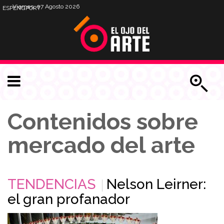
Viernes, 07 Agosto 2026
ESP
ENG
PORT
Contenidos sobre
mercado del arte
TENDENCIAS
Nelson Leirner:
el gran profanador