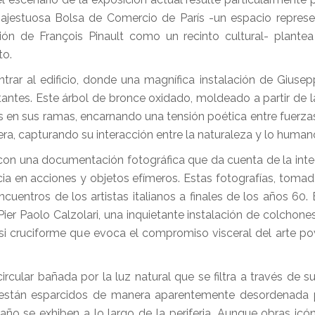
jestuosa Bolsa de Comercio de París -un espacio represe
ón de François Pinault como un recinto cultural- plante
xto.
rar al edificio, donde una magnífica instalación de Giuse
sitantes. Este árbol de bronce oxidado, moldeado a partir de 
s en sus ramas, encarnando una tensión poética entre fuerza
vera, capturando su interacción entre la naturaleza y lo human
on una documentación fotográfica que da cuenta de la integ
ia en acciones y objetos efímeros. Estas fotografías, toma
uentros de los artistas italianos a finales de los años 60. 
ier Paolo Calzolari, una inquietante instalación de colchone
 casi cruciforme que evoca el compromiso visceral del arte po
rcular bañada por la luz natural que se filtra a través de s
s están esparcidos de manera aparentemente desordenada p
ño se exhiben a lo largo de la periferia. Aunque obras ico