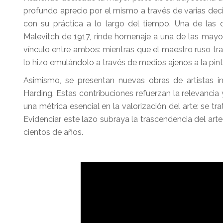
profundo aprecio por el mismo a través de varias dec
con su práctica a lo largo del tiempo. Una de las o
Malevitch de 1917, rinde homenaje a una de las mayor
vínculo entre ambos: mientras que el maestro ruso tras
lo hizo emulándolo a través de medios ajenos a la pin
Asimismo, se presentan nuevas obras de artistas int
Harding. Estas contribuciones refuerzan la relevancia 
una métrica esencial en la valorización del arte: se tr
Evidenciar este lazo subraya la trascendencia del arte
cientos de años.