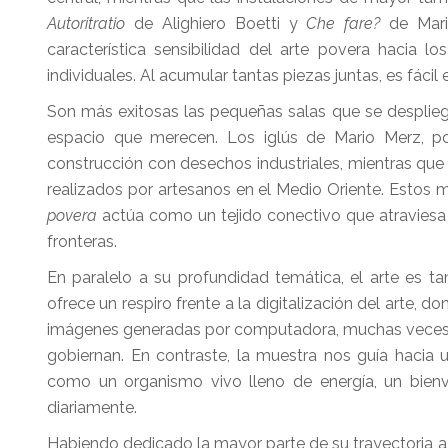
Autoritratio
de Alighiero Boetti y
Che fare?
de Mario
característica sensibilidad del arte povera hacia lo
individuales. Al acumular tantas piezas juntas, es fáci
Son más exitosas las pequeñas salas que se despliegan
espacio que merecen. Los iglús de Mario Merz, po
construcción con desechos industriales, mientras qu
realizados por artesanos en el Medio Oriente. Estos 
povera
actúa como un tejido conectivo que atraviesa el
fronteras.
En paralelo a su profundidad temática, el arte es ta
ofrece un respiro frente a la digitalización del arte, do
imágenes generadas por computadora, muchas veces va
gobiernan. En contraste, la muestra nos guía hacia u
como un organismo vivo lleno de energía, un bienv
diariamente.
Habiendo dedicado la mayor parte de su trayectoria a