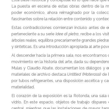
La puesta en escena de estas obras dentro de la ma
poder económico, ahora reimaginado por la colecci
fascinantes sobre la relación entre contenido y conte
Estas contradicciones comienzan incluso antes de ent
perteneciente a su serie
Idee di pietra
, recibe a los vi
árboles reales, equilibra precariamente grandes piedra
y sintéticas. Es una introducción apropiada al arte po
Al descender hacia la primera sala, nos encontramos c
movimiento en la historia del arte, dada su dependenc
Mulas y Claudio Abate, documentan los diálogos y enc
materiales de archivo destaca
Untitled (Materassi)
de P
por tubos refrigerantes, una disposición ascética y
materialidad.
El corazón de la exposición es la Rotonda, una sala ci
vidrio. En este espacio, objetos de trabajo dispare
central, mientras que las instalaciones de mayor tama