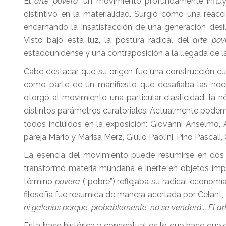
El
arte povera
, un movimiento profundamente influy
distintivo en la materialidad. Surgió como una reaccio
encarnando la insatisfacción de una generación des
Visto bajo esta luz, la postura radical del
arte pov
estadounidense y una contraposición a la llegada de 
Cabe destacar que su origen fue una construcción cur
como parte de un manifiesto que desafiaba las noc
otorgó al movimiento una particular elasticidad: la 
distintos parámetros curatoriales. Actualmente podem
todos incluidos en la exposición: Giovanni Anselmo, Al
pareja Mario y Marisa Merz, Giulio Paolini, Pino Pascali
La esencia del movimiento puede resumirse en dos elem
transformó materia mundana e inerte en objetos impre
término
povera
(“pobre”) reflejaba su radical economi
filosofía fue resumida de manera acertada por Celant,
ni galerías porque, probablemente, no se venderá... El ar
Esta base histórica y conceptual es lo que hace que e