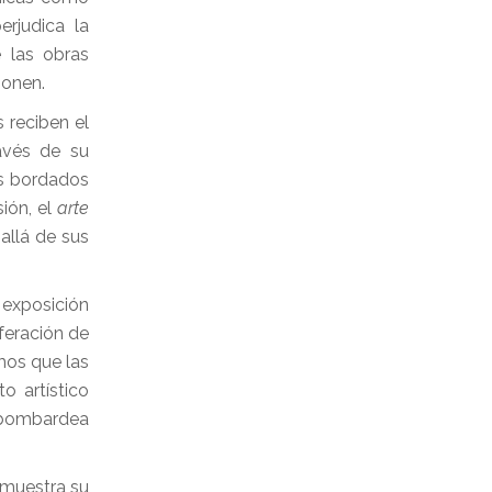
erjudica la
e las obras
mponen.
s reciben el
avés de su
os bordados
ón, el
arte
allá de sus
exposición
feración de
mos que las
 artístico
s bombardea
emuestra su