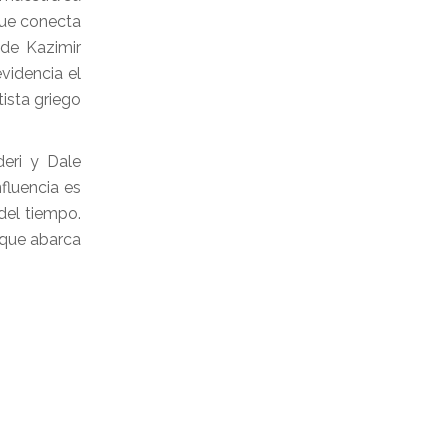
que conecta
de Kazimir
videncia el
tista griego
eri y Dale
fluencia es
 del tiempo.
a que abarca