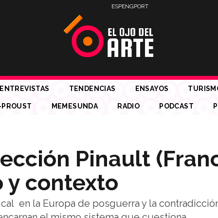
ESP
ENG
PORT
ENTREVISTAS
TENDENCIAS
ENSAYOS
TURISM
-PROUST
MEMESUNDA
RADIO
PODCAST
P
ección Pinault (Franc
 y contexto
cal en la Europa de posguerra y la contradicció
e encarnan el mismo sistema que cuestiona.