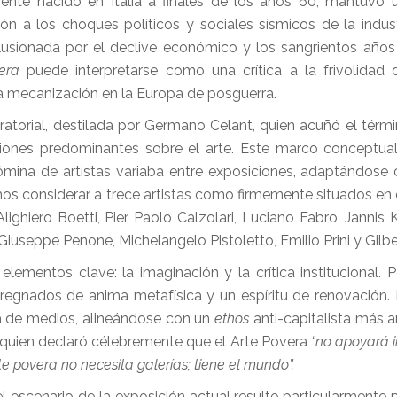
ente nacido en Italia a finales de los años 60, mantuvo
́n a los choques políticos y sociales sísmicos de la industr
ilusionada por el declive económico y los sangrientos año
era
puede interpretarse como una crítica a la frivolidad
la mecanización en la Europa de posguerra.
atorial, destilada por Germano Celant, quien acuñó el térm
iones predominantes sobre el arte. Este marco conceptua
nómina de artistas variaba entre exposiciones, adaptándose
os considerar a trece artistas como firmemente situados en 
ighiero Boetti, Pier Paolo Calzolari, Luciano Fabro, Jannis K
, Giuseppe Penone, Michelangelo Pistoletto, Emilio Prini y Gilb
entos clave: la imaginación y la crítica institucional. P
gnados de anima metafísica y un espíritu de renovación. P
́a de medios, alineándose con un
ethos
anti-capitalista más 
 quien declaró célebremente que el Arte Povera
“no apoyará i
te povera no necesita galerías; tiene el mundo”.
l escenario de la exposición actual resulte particularmente 