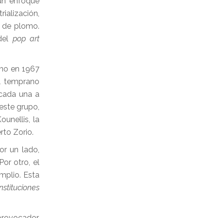
 un enfoque
ialización,
s de plomo.
 del
pop art
ino en 1967
l temprano
 cada una a
este grupo,
ounellis, la
erto Zorio.
or un lado,
or otro, el
amplio. Esta
nstituciones
provocador.