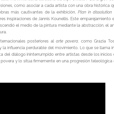
isiones, como asociar a cada artista con una obra histórica 
bras más cautivantes de la exhibición,
Plan in dissolution
es inspiraciones de Jannis Kounellis. Este emparejamiento e
cendió el medio de la pintura mediante la abstracción, el ar
tura.
ernacionales posteriores al
arte povera
, como Grazia Tod
y la influencia perdurable del movimiento. Lo que se llama in
ata del diálogo ininterrumpido entre artistas desde los inicios
 povera y lo sitúa firmemente en una progresión teleológic