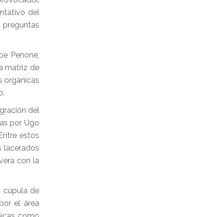
ntativo del
a preguntas
ppe Penone,
la matriz de
s orgánicas
o.
ración del
das por Ugo
Entre estos
s lacerados
vera con la
u cúpula de
or el área
́nicas como