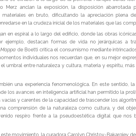
 Merz anclan la exposición, la disposición abarrotada p
s materiales en bruto, dificultando la apreciación plena d
l enredarse en la crudeza inicial de los materiales que las co
 en espiral a lo largo del edificio, donde las obras icónica
r ejemplo, destacan formas de vida no jerárquicas a tr
e
Mappa
de Boetti critica el consumismo mediante intrincad
momentos individuales nos recuerdan que, en su mejor expresi
 umbral entre naturaleza y cultura, materia y espíritu, más 
mbién una experiencia fenomenológica. En este sentido, la 
nde los avances en inteligencia artificial han permitido la proli
cías y carentes de la capacidad de trascender los algorit
na comprensión de la naturaleza como cultura, y del objeto
enido respiro frente a la pseudoestética digital que no
 este movimiento, la curadora Carolyn Christov-Bakargiev d