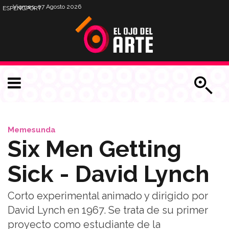
Viernes, 07 Agosto 2026
ESP
ENG
PORT
Memesunda
Six Men Getting
Sick - David Lynch
Corto experimental animado y dirigido por
David Lynch en 1967. Se trata de su primer
proyecto como estudiante de la