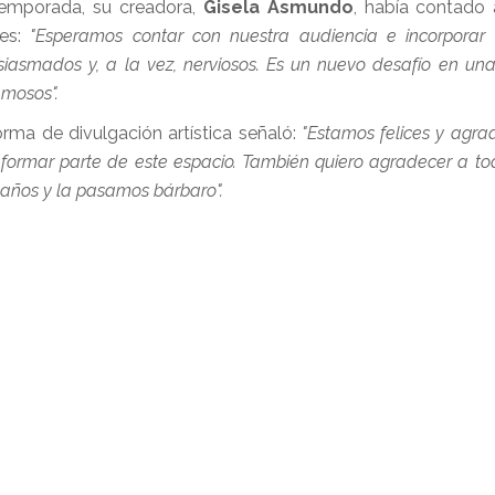
temporada, su creadora,
Gisela Asmundo
, había contado
tes:
"Esperamos contar con nuestra audiencia e incorpora
iasmados y, a la vez, nerviosos. Es un nuevo desafío en un
amosos".
orma de divulgación artística señaló:
"Estamos felices y agra
 formar parte de este espacio. También quiero agradecer a to
s años y la pasamos bárbaro".