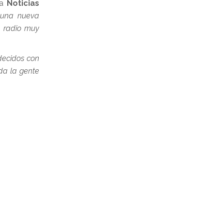
 a
Noticias
r una nueva
a radio muy
decidos con
da la gente