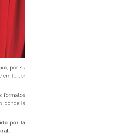
ivo
, por su
 emite por
es formatos
io donde la
ido por la
ral.