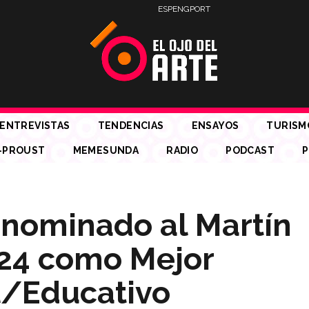
ESP
ENG
PORT
ENTREVISTAS
TENDENCIAS
ENSAYOS
TURISM
-PROUST
MEMESUNDA
RADIO
PODCAST
P
e nominado al Martín
024 como Mejor
l/Educativo