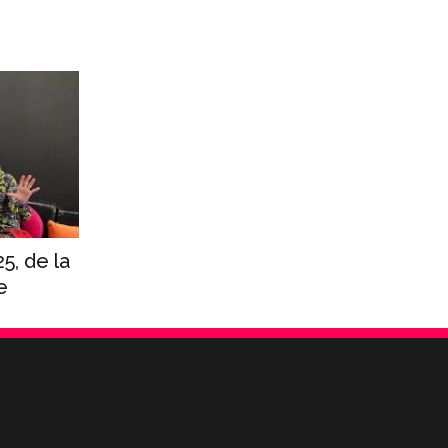
5, de la
e