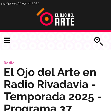
Jueves, 06 Agosto 2026
ESP
ENG
PORT
Radio
El Ojo del Arte en
Radio Rivadavia -
Temporada 2025 -
Programa 37