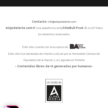
Contacto:
info@elojodelarte.com
elojodelarte.com
® Una plataforma de
LittleBull Prod.
© 2026 Todos
los derechos reservados.
Este sitio cuenta con el auspicio de
Este sitio fue declarado de interés cultural por la Honorable Cámara de
Diputados de la Nación y la Legislatura Porteña
- Contenidos libres de IA generados por humanos-