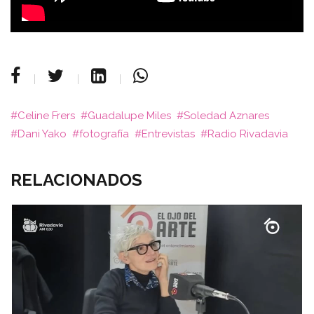
Celine Frers
Guadalupe Miles
Soledad Aznares
Dani Yako
fotografía
Entrevistas
Radio Rivadavia
RELACIONADOS