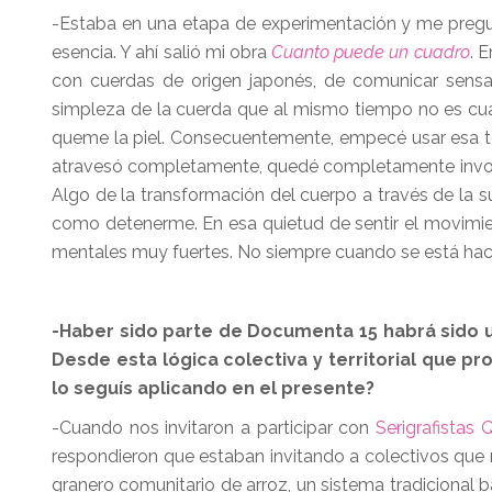
-Estaba en una etapa de experimentación y me pregu
esencia. Y ahí salió mi obra
Cuanto puede un cuadro
. 
con cuerdas de origen japonés, de comunicar sensa
simpleza de la cuerda que al mismo tiempo no es cual
queme la piel. Consecuentemente, empecé usar esa té
atravesó completamente, quedé completamente involu
Algo de la transformación del cuerpo a través de la 
como detenerme. En esa quietud de sentir el movimient
mentales muy fuertes. No siempre cuando se está hac
-Haber sido parte de Documenta 15 habrá sido u
Desde esta lógica colectiva y territorial que p
lo seguís aplicando en el presente?
-Cuando nos invitaron a participar con
Serigrafistas 
respondieron que estaban invitando a colectivos que 
granero comunitario de arroz, un sistema tradicional ba