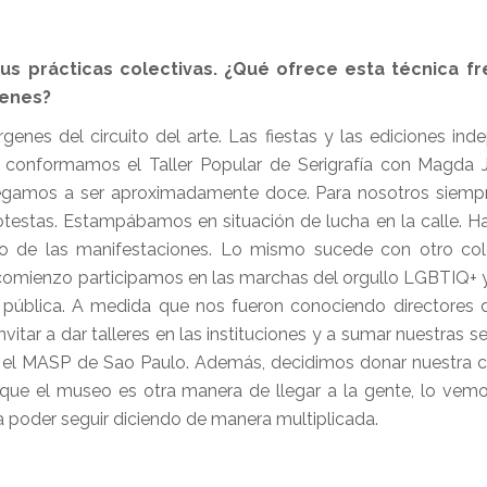
tus prácticas colectivas. ¿Qué ofrece esta técnica fr
genes?
enes del circuito del arte. Las fiestas y las ediciones ind
 conformamos el Taller Popular de Serigrafía con Magda Ji
legamos a ser aproximadamente doce. Para nosotros siemp
rotestas. Estampábamos en situación de lucha en la calle. 
ro de las manifestaciones. Lo mismo sucede con otro col
 comienzo participamos en las marchas del orgullo LGBTIQ+ 
a pública. A medida que nos fueron conociendo directores
tar a dar talleres en las instituciones y a sumar nuestras se
ue el MASP de Sao Paulo. Además, decidimos donar nuestra c
ue el museo es otra manera de llegar a la gente, lo vem
 poder seguir diciendo de manera multiplicada.