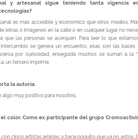
nal y artesanal sigue teniendo tanta vigencia e
 tecnologías?
esanal es más accesible y económico que otros medios. Más
e letras o imágenes en la calle o en cualquier lugar, no nec
a que las personas se acerquen. Para leer lo que estamo
ese intercambio se genera un encuentro, esas son las bases
 acerca por curiosidad, enseguida muchos se suman a la 
ta, un tercero imprime.
ta la autoría.
do algo muy positivo para nosotrxs.
s el color. Como ex participante del grupo Cromoactiv
con cinco artistas amigas y hace poquito que ya no estoy.