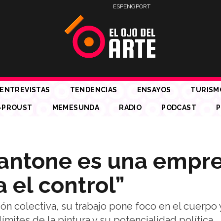
ESP
ENG
PORT
ENTREVISTAS
TENDENCIAS
ENSAYOS
TURISM
-PROUST
MEMESUNDA
RADIO
PODCAST
P
“Pantone es una empr
 el control”
ción colectiva, su trabajo pone foco en el cuerpo 
mites de la pintura y su potencialidad política.