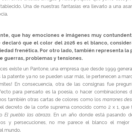
stablecido. Una de nuestras fantasías era llevarlo a una as
cia.
cente, que hay emociones e imágenes muy contundent
 declaró que el color del 2026 es el blanco, conside
ciedad frenética. Por otro lado, también representa la
e guerras, problemas y tensiones.
tonces existe un Pantone, una empresa que desde 1999 gener
s la patente ya no se pueden usar más, le pertenecen a mar
ímites! En consecuencia, otra de las consignas fue pregu
rfecto para pensarlo es la poesía, o hacer combinaciones 
imos también otras cartas de colores como los
marrones des
 el decreto de la corte suprema conocido como 2 x 1, que 
co
El pueblo las abraza
. En un año donde está pasando de
dios y persecuciones, no me parece el blanco el mejor 
 el mundo.