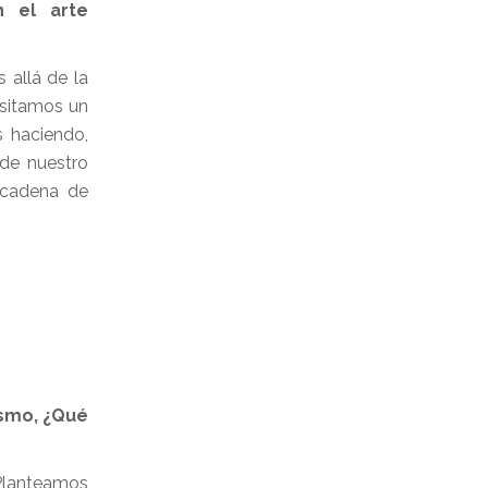
n el arte
 allá de la
esitamos un
s haciendo,
 de nuestro
“cadena de
ismo, ¿Qué
 Planteamos