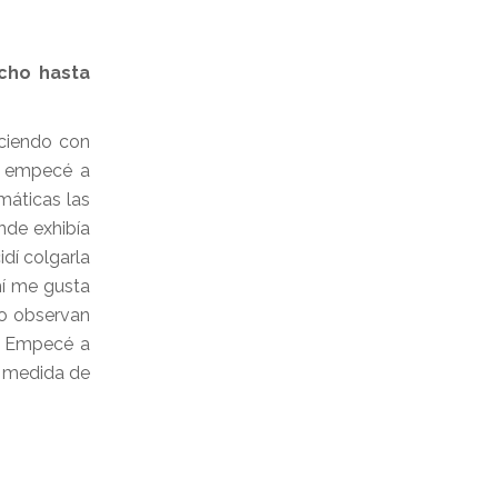
echo hasta
eciendo con
s empecé a
máticas las
nde exhibía
dí colgarla
mí me gusta
mo observan
a. Empecé a
a medida de