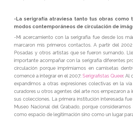
-La serigrafía atraviesa tanto tus obras como 
modos contemporáneos de circulación de imá
-Mi acercamiento con la serigrafía fue desde los márg
marcaron mis primeros contactos. A partir del 2002
Posadas y otros artistas que se fueron sumando. L
importante acompañar con la serigrafía diferentes p
circulación porque imprimíamos en camisetas dent
comencé a integrar en el 2007:
Serigrafistas Queer
. Al
expandimos a otras expresiones colectivas en la ví
curadores u otros agentes del arte nos empezaron a invi
sus colecciones. La primera institución interesada f
Museo Nacional del Grabado, porque consideramos q
como espacio de legitimación sino como un lugar para