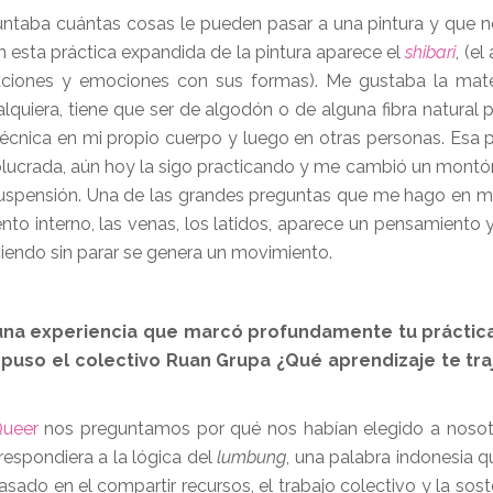
ntaba cuántas cosas le pueden pasar a una pintura y que n
En esta práctica expandida de la pintura aparece el
shibari
, (el
ciones y emociones con sus formas). Me gustaba la mater
quiera, tiene que ser de algodón o de alguna fibra natural 
cnica en mi propio cuerpo y luego en otras personas. Esa 
crada, aún hoy la sigo practicando y me cambió un montó
suspensión. Una de las grandes preguntas que me hago en mi
o interno, las venas, los latidos, aparece un pensamiento y
iendo sin parar se genera un movimiento.
na experiencia que marcó profundamente tu práctica 
ropuso el colectivo Ruan Grupa ¿Qué aprendizaje te tr
Queer
nos preguntamos por qué nos habían elegido a nosotr
respondiera a la lógica del
lumbung
, una palabra indonesia qu
sado en el compartir recursos, el trabajo colectivo y la sost