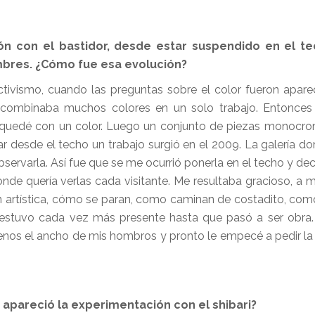
ón con el bastidor, desde estar suspendido en el t
mbres. ¿Cómo fue esa evolución?
ctivismo, cuando las preguntas sobre el color fueron apar
, combinaba muchos colores en un solo trabajo. Entonce
 quedé con un color. Luego un conjunto de piezas monocro
 desde el techo un trabajo surgió en el 2009. La galería do
ervarla. Así fue que se me ocurrió ponerla en el techo y deci
nde quería verlas cada visitante. Me resultaba gracioso, a 
n artística, cómo se paran, como caminan de costadito, co
po estuvo cada vez más presente hasta que pasó a ser obr
menos el ancho de mis hombros y pronto le empecé a pedir l
e apareció la experimentación con el shibari?