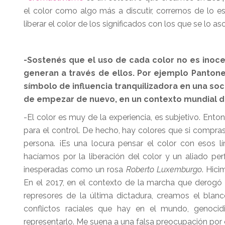
el color como algo más a discutir, corrernos de lo e
liberar el color de los significados con los que se lo aso
-Sostenés que el uso de cada color no es ino
generan a través de ellos. Por ejemplo Pantone
símbolo de influencia tranquilizadora en una so
de empezar de nuevo, en un contexto mundial d
-El color es muy de la experiencia, es subjetivo. En
para el control. De hecho, hay colores que si compra
persona. ¡Es una locura pensar el color con esos l
hacíamos por la liberación del color y un aliado pe
inesperadas como un rosa
Roberto Luxemburgo
. Hic
En el 2017, en el contexto de la marcha que derogó
represores de la última dictadura, creamos el blan
conflictos raciales que hay en el mundo, genoci
representarlo. Me suena a una falsa preocupación por