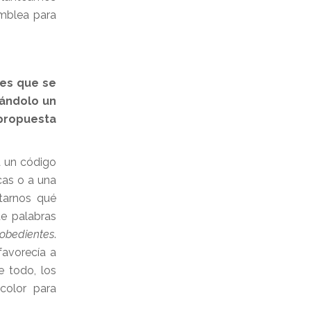
amblea para
es que se
rándolo un
 propuesta
a un código
cas o a una
ntarnos qué
de palabras
obedientes
.
favorecía a
 todo, los
color para