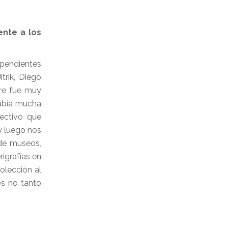
ente a los
ependientes
trik, Diego
re fue muy
Había mucha
ectivo que
y luego nos
 de museos,
rigrafías en
olección al
os no tanto