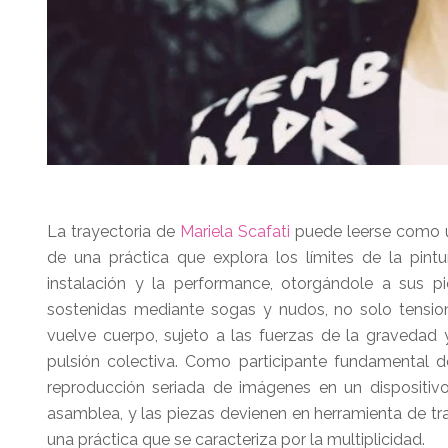
La trayectoria de
Mariela Scafati
puede leerse como un
de una práctica que explora los límites de la pint
instalación y la performance, otorgándole a sus p
sostenidas mediante sogas y nudos, no solo tension
vuelve cuerpo, sujeto a las fuerzas de la gravedad 
pulsión colectiva. Como participante fundamental de 
reproducción seriada de imágenes en un dispositivo 
asamblea, y las piezas devienen en herramienta de tr
una práctica que se caracteriza por la multiplicidad.