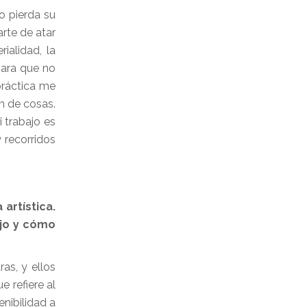
o pierda su
 arte de atar
ialidad, la
para que no
práctica me
n de cosas.
 trabajo es
 recorridos
artística.
ajo y cómo
as, y ellos
e refiere al
enibilidad a