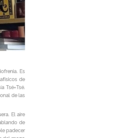
iofrenia. Es
afísicos de
ía Tsé=Tsé.
onal de las
ra. El aire
hablando de
ble padecer