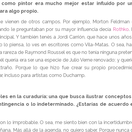
como pintor era mucho mejor estar influido por un 
ara algo propio.
 que vienen de otros campos. Por ejemplo, Morton Feldman
ndo le preguntaban por su mayor influencia decía
Rothko
.
cipal. Y también tenés a Jordi Carrión, que hace unos años 
no lo piensa, lo ves en escritores como Vila-Matas. O sea, h
 rareza de Raymond Roussel es que no tenía ninguna preten
 él quería era ser una especie de Julio Verne renovado; y que
raño. Porque lo que hizo fue crear su propio procedimie
ar, incluso para artistas como Duchamp.
s en la curaduría: una que busca ilustrar conceptos 
ontingencia o lo indeterminado. ¿Estarías de acuerdo
o improbable. O sea, me siento bien con la incertidumbr
ana. Más allá de la agenda, no quiero saber. Porque nunca q