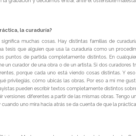
n la grabación y decidimos entrar, ante el ostensible malest
áctica, la curaduría?
ignifica muchas cosas. Hay distintas familias de curadurí
na tesis que alguien que usa la curaduría como un procedi
os puntos de partida completamente distintos. En cualquie
ene un curador de una obra o de un artista. Si dos curadores 
rentes, porque cada uno está viendo cosas distintas. Y eso
 privilegiás, cómo ubicás las obras. Por eso a mí me gust
yistas pueden escribir textos completamente distintos sob
uir versiones diferentes a partir de las mismas obras. Tengo 
cuando uno mira hacia atrás se da cuenta de que la práctic