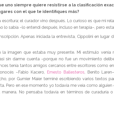
e uno siempre quiere resistirse a la clasificación exac
lugares con el que te identifiques más?
escritura; el curador vino después. Lo curioso es que mi rela
 lo sabía –lo entendí después, incluso en terapia–, pero esta
scripción. Apenas iniciada la entrevista, Cippolini en lugar 
on la imagen que estaba muy presente. Mi estímulo venía
casi sin darme cuenta –porque no fue un movimiento deli
nces tenía tantos amigos cercanos entre escritores como entr
conocés –Fabio Kacero,
Ernesto Ballesteros
, Benito Laren
ho, por Gumier Maier terminé escribiendo varios textos par
enta. Pero en ese momento yo todavía me veía como alguien
 manera. No pensaba todavía en términos de curaduría o 