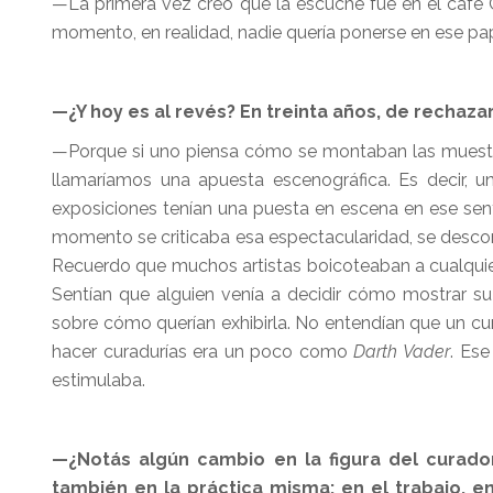
—La primera vez creo que la escuché fue en el café 
momento, en realidad, nadie quería ponerse en ese pa
—¿Y hoy es al revés? En treinta años, de rechazar
—Porque si uno piensa cómo se montaban las muestra
llamaríamos una apuesta escenográfica. Es decir, u
exposiciones tenían una puesta en escena en ese sent
momento se criticaba esa espectacularidad, se descon
Recuerdo que muchos artistas boicoteaban a cualquier
Sentían que alguien venía a decidir cómo mostrar s
sobre cómo querían exhibirla. No entendían que un c
hacer curadurías era un poco como
Darth Vader
. Ese
estimulaba.
—¿Notás algún cambio en la figura del curado
también en la práctica misma: en el trabajo, e