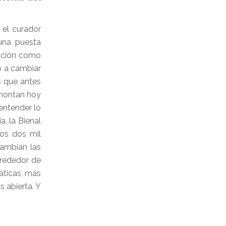
 el curador
una puesta
ucción como
ó a cambiar
s que antes
 montan hoy
entender lo
, la Bienal
los dos mil
cambian las
lrededor de
áticas, más
 abierta. Y