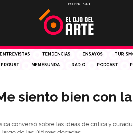
ESP
ENG
PORT
ENTREVISTAS
TENDENCIAS
ENSAYOS
TURISM
-PROUST
MEMESUNDA
RADIO
PODCAST
P
“Me siento bien con la
física conversó sobre las ideas de crítica y curadur
 largo de las últimas décadas.