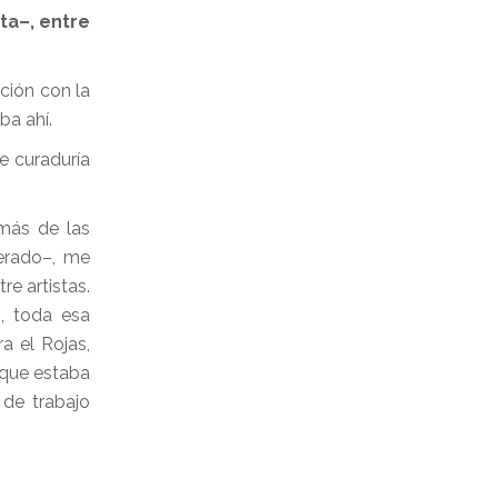
ta–, entre
ción con la
ba ahí.
de curaduría
 más de las
berado–, me
e artistas.
–, toda esa
a el Rojas,
 que estaba
de trabajo