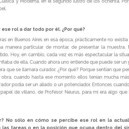
Clásica y Moderna, en el segundo lustro de los ochenta. Po
pel.
 ese rol a dar todo por él. ¿Por qué?
s en Buenos Aires en esa época, prácticamente no existía
na manera particular de montar, de presentar la muestra
ido. Hoy, en cambio, cada vez es más espectacular la situa
fiaba de ella. Cuando ahora uno entiende que puede ser un g
a que se llamara curador. ¿Por qué? Porque sentían que per
u obra, cuando hasta ese momento ellos tenían mucha más
urador podía ser un aliado o un potenciador. Entonces cuan
 papel de villano, de Profesor Neurus, para mí era algo que
r? No sólo en cómo se percibe ese rol en la actual
n las tareas o en la posición que ocupa dentro del s