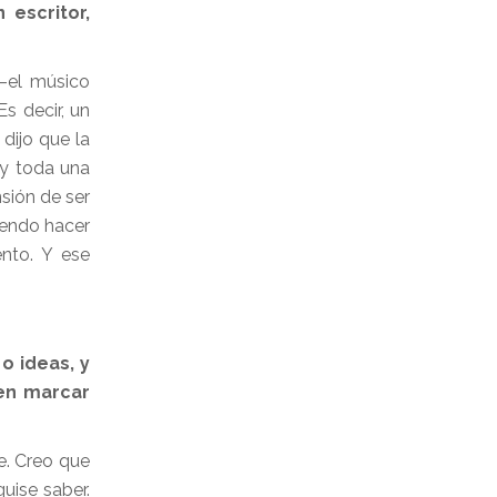
escritor,
 –el músico
 Es decir, un
dijo que la
ay toda una
sión de ser
riendo hacer
nto. Y ese
o ideas, y
 en marcar
e. Creo que
uise saber.