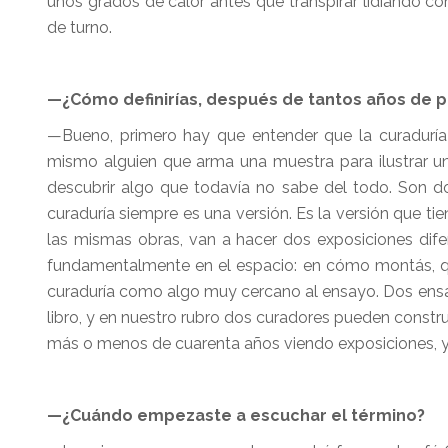
unos grados de calor antes que transpirar lidiando co
de turno.
—¿Cómo definirías, después de tantos años de pr
—Bueno, primero hay que entender que la curaduría s
mismo alguien que arma una muestra para ilustrar u
descubrir algo que todavía no sabe del todo. Son d
curaduría siempre es una versión. Es la versión que ti
las mismas obras, van a hacer dos exposiciones dife
fundamentalmente en el espacio: en cómo montás, qué
curaduría como algo muy cercano al ensayo. Dos ensa
libro, y en nuestro rubro dos curadores pueden constr
más o menos de cuarenta años viendo exposiciones, y 
—¿Cuándo empezaste a escuchar el término?