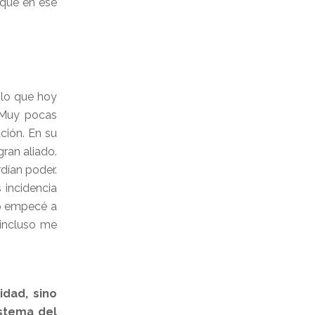
rque en ese
 lo que hoy
. Muy pocas
ción. En su
ran aliado.
dían poder.
 incidencia
do empecé a
 incluso me
idad, sino
istema del