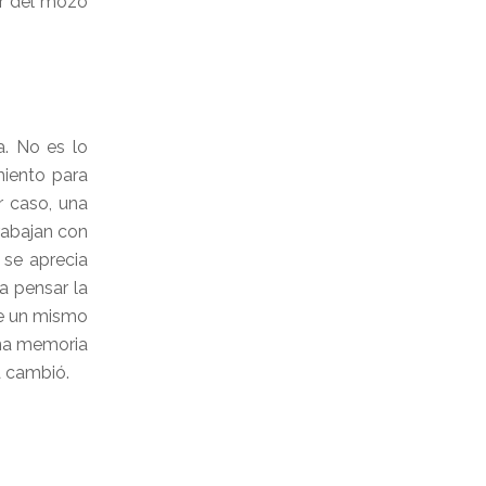
ar del mozo
a. No es lo
miento para
r caso, una
trabajan con
 se aprecia
a pensar la
re un mismo
una memoria
a cambió.