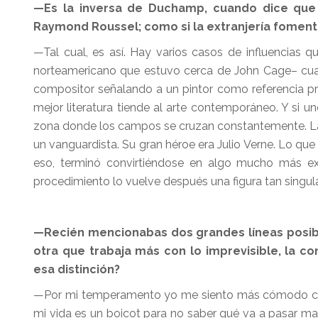
—Es la inversa de Duchamp, cuando dice que 
Raymond Roussel; como si la extranjería foment
—Tal cual, es así. Hay varios casos de influencias
norteamericano que estuvo cerca de John Cage– cua
compositor señalando a un pintor como referencia prin
mejor literatura tiende al arte contemporáneo. Y si u
zona donde los campos se cruzan constantemente. La
un vanguardista. Su gran héroe era Julio Verne. Lo que
eso, terminó convirtiéndose en algo mucho más ext
procedimiento lo vuelve después una figura tan singul
—Recién mencionabas dos grandes líneas posible
otra que trabaja más con lo imprevisible, la c
esa distinción?
—Por mi temperamento yo me siento más cómodo con l
mi vida es un boicot para no saber qué va a pasar mañ