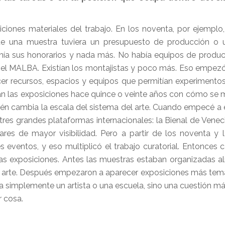
ones materiales del trabajo. En los noventa, por ejemplo,
ue una muestra tuviera un presupuesto de producción o 
tenía sus honorarios y nada más. No había equipos de prod
 el MALBA. Existían los montajistas y poco más. Eso empez
cer recursos, espacios y equipos que permitían experimento
n las exposiciones hace quince o veinte años con cómo se
én cambia la escala del sistema del arte. Cuando empecé a 
res grandes plataformas internacionales: la Bienal de Venecia
es de mayor visibilidad. Pero a partir de los noventa y 
 eventos, y eso multiplicó el trabajo curatorial. Entonces 
las exposiciones. Antes las muestras estaban organizadas a
 del arte. Después empezaron a aparecer exposiciones más tem
a simplemente un artista o una escuela, sino una cuestión más
r cosa.