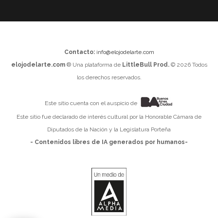
Contacto:
info@elojodelarte.com
elojodelarte.com
® Una plataforma de
LittleBull Prod.
© 2026 Todos
los derechos reservados.
Este sitio cuenta con el auspicio de
Este sitio fue declarado de interés cultural por la Honorable Cámara de
Diputados de la Nación y la Legislatura Porteña
- Contenidos libres de IA generados por humanos-