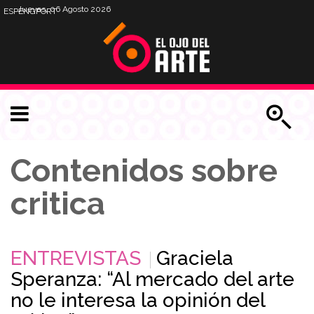
Jueves, 06 Agosto 2026
ESP
ENG
PORT
Contenidos sobre
critica
ENTREVISTAS
Graciela
Speranza: “Al mercado del arte
no le interesa la opinión del