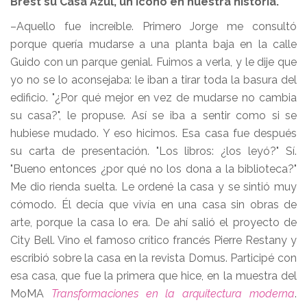
Brest su Casa Azul, un ícono en nuestra historia.
–Aquello fue increíble. Primero Jorge me consultó
porque quería mudarse a una planta baja en la calle
Guido con un parque genial. Fuimos a verla, y le dije que
yo no se lo aconsejaba: le iban a tirar toda la basura del
edificio. "¿Por qué mejor en vez de mudarse no cambia
su casa?", le propuse. Así se iba a sentir como si se
hubiese mudado. Y eso hicimos. Esa casa fue después
su carta de presentación. "Los libros: ¿los leyó?" Sí.
"Bueno entonces ¿por qué no los dona a la biblioteca?"
Me dio rienda suelta. Le ordené la casa y se sintió muy
cómodo. Él decía que vivía en una casa sin obras de
arte, porque la casa lo era. De ahí salió el proyecto de
City Bell. Vino el famoso crítico francés Pierre Restany y
escribió sobre la casa en la revista Domus. Participé con
esa casa, que fue la primera que hice, en la muestra del
MoMA
Transformaciones en la arquitectura moderna
.