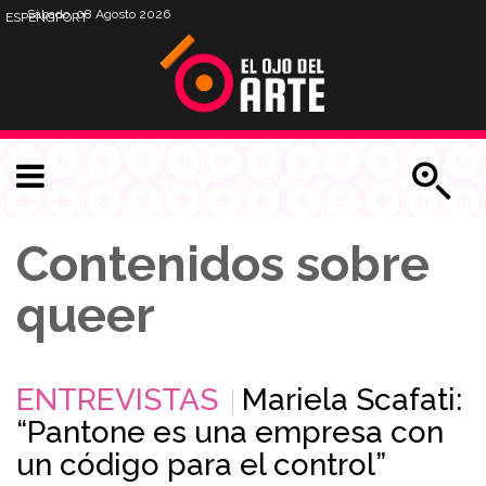
Sábado, 08 Agosto 2026
ESP
ENG
PORT
Contenidos sobre
queer
ENTREVISTAS
Mariela Scafati:
“Pantone es una empresa con
un código para el control”