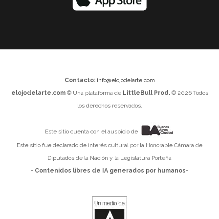
Contacto:
info@elojodelarte.com
elojodelarte.com
® Una plataforma de
LittleBull Prod.
© 2026 Todos
los derechos reservados.
Este sitio cuenta con el auspicio de
Este sitio fue declarado de interés cultural por la Honorable Cámara de
Diputados de la Nación y la Legislatura Porteña
- Contenidos libres de IA generados por humanos-