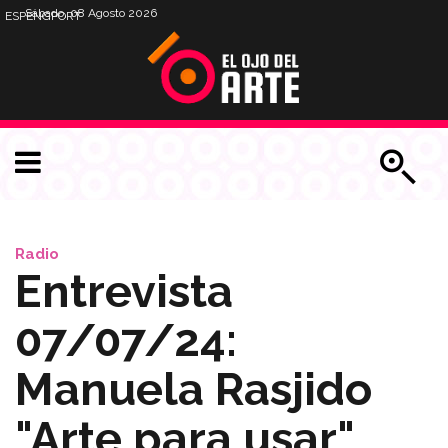
Sábado, 08 Agosto 2026
ESP
ENG
PORT
Radio
Entrevista
07/07/24:
Manuela Rasjido
"Arte para usar"