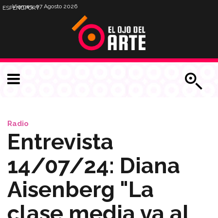
Viernes, 07 Agosto 2026
ESP
ENG
PORT
Radio
Entrevista
14/07/24: Diana
Aisenberg "La
clase media va al