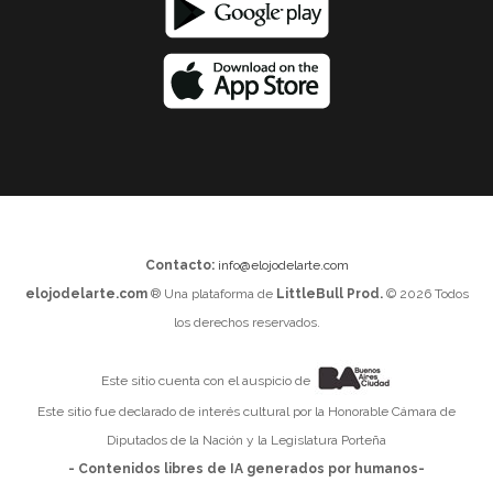
Contacto:
info@elojodelarte.com
elojodelarte.com
® Una plataforma de
LittleBull Prod.
© 2026 Todos
los derechos reservados.
Este sitio cuenta con el auspicio de
Este sitio fue declarado de interés cultural por la Honorable Cámara de
Diputados de la Nación y la Legislatura Porteña
- Contenidos libres de IA generados por humanos-