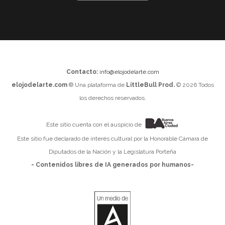
Contacto:
info@elojodelarte.com
elojodelarte.com
® Una plataforma de
LittleBull Prod.
© 2026 Todos
los derechos reservados.
Este sitio cuenta con el auspicio de
Este sitio fue declarado de interés cultural por la Honorable Cámara de
Diputados de la Nación y la Legislatura Porteña
- Contenidos libres de IA generados por humanos-