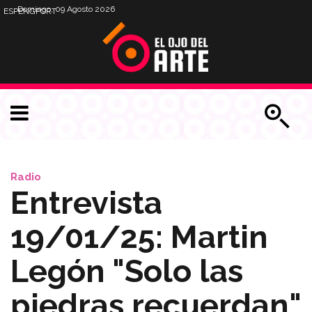
Domingo, 09 Agosto 2026
ESP
ENG
PORT
Radio
Entrevista
19/01/25: Martin
Legón "Solo las
piedras recuerdan"