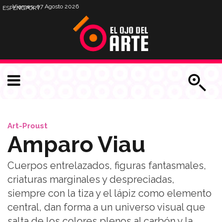
Viernes, 07 Agosto 2026
ESP
ENG
PORT
Art-Proust
Amparo Viau
Cuerpos entrelazados, figuras fantasmales,
criaturas marginales y despreciadas,
siempre con la tiza y el lápiz como elemento
central, dan forma a un universo visual que
salta de los colores plenos al carbón y la