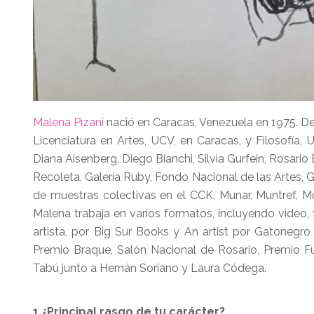
Malena Pizani
nació en Caracas, Venezuela en 1975. De
Licenciatura en Artes, UCV, en Caracas, y Filosofía,
Diana Aisenberg, Diego Bianchi, Silvia Gurfein, Rosario B
Recoleta, Galería Ruby, Fondo Nacional de las Artes, 
de muestras colectivas en el CCK, Munar, Muntref, Mu
Malena trabaja en varios formatos, incluyendo video, fo
artista, por Big Sur Books y An artist por Gatonegr
Premio Braque, Salón Nacional de Rosario, Premio 
Tabú junto a Hernán Soriano y Laura Códega.
1 ¿Principal rasgo de tu carácter?