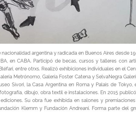
 nacionalidad argentina y radicada en Buenos Aires desde 19
 UBA, en CABA. Participó de becas, cursos y talleres con ar
léfari, entre otrxs. Realizó exhibiciones individuales en el Cen
Galería Metrónomo, Galería Foster Catena y SelvaNegra Galería
seo Sívori, la Casa Argentina en Roma y Palais de Tokyo, e
tografía, dibujo, obra textil e instalaciones. En 2015 publicó
o ediciones. Su obra fue exhibida en salones y premiacion
Fundación Klemm y Fundación Andreani. Forma parte del g