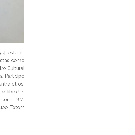
94, estudió
tistas como
tro Cultural
. Participó
ntre otros.
 el libro Un
es como 8M,
rupo Tótem