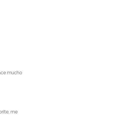
hace mucho
orite, me