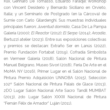
Klix, Gennaro De Tomasso, Eduardo Faradje; Workshop
con Vincent Desiderio y Bernardo Siciliano en Orvieto,
Italia; y un Seminario de Postgrado (en la Cárcova) de
Sumie con Carlo Gilardenghi. Sus muestras individuales
principales fueron:
Juventud dormida
, Casa De La Pampa
Galería (2000);
El Reactor
(2012);
El Serpa
(2014);
Arcadia
,
Bertuzzi atelier (2023). Entre sus exposiciones colectivas
y premios se destacan: Extraño Ser en Lanús (2022),
Premio Fundación Fortabat (2019), Cofradía Simbolista
en Vermeer Galería (2018), Salón Nacional de Pintura
Manuel Belgrano, Museo Sívori (2018), Feria De Arte en el
MoMA NY (2016), Primer Lugar en el Salón Nacional de
Pintura Premio Adquisición UNNOBA (2015), Selección
102º Salón Nacional de Pintura Palais de Glace (2013),
2DO Lugar Salón Nacional Arte Sacro Tandil MUMBAT
(2013), 2do Lugar Salón XXXIII Nacional de Pintura
“Fernán Félix de Amador” Luján (2011).