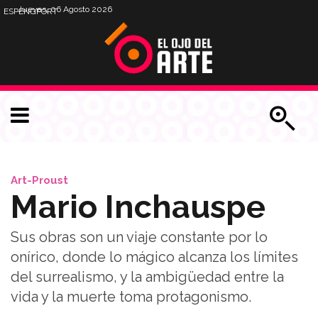
Jueves, 06 Agosto 2026
ESP
ENG
PORT
Art-Proust
Mario Inchauspe
Sus obras son un viaje constante por lo
onírico, donde lo mágico alcanza los límites
del surrealismo, y la ambigüedad entre la
vida y la muerte toma protagonismo.