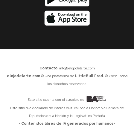
Contacto:
info@elojodelarte.com
elojodelarte.com
® Una plataforma de
LittleBull Prod.
© 2026 Todos
los derechos reservados.
Este sitio cuenta con el auspicio de
Este sitio fue declarado de interés cultural por la Honorable Cámara de
Diputados de la Nación y la Legislatura Porteña
- Contenidos libres de IA generados por humanos-